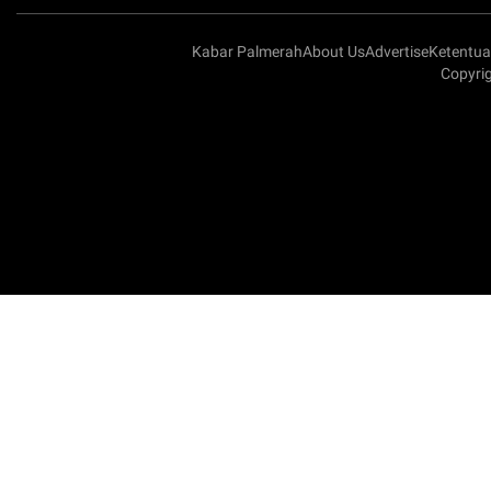
Kabar Palmerah
About Us
Advertise
Ketentu
Copyri