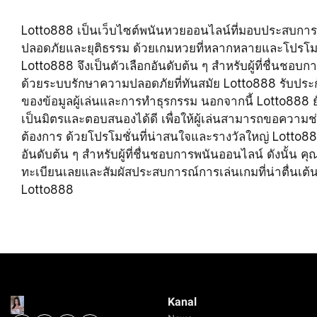
Lotto888 เป็นเว็บไซต์พนันหวยออนไลน์ที่มอบประสบการณ
ปลอดภัยและยุติธรรม ด้วยเกมหวยที่หลากหลายและโปรโมชั
Lotto888 จึงเป็นตัวเลือกอันดับต้น ๆ สำหรับผู้ที่ชื่นชอ
ด้วยระบบรักษาความปลอดภัยที่ทันสมัย ​​Lotto888 รับป
ของข้อมูลผู้เล่นและการทำธุรกรรม นอกจากนี้ Lotto888 ยัง
เป็นมิตรและตอบสนองได้ดี เพื่อให้ผู้เล่นสามารถขอความช่ว
ต้องการ ด้วยโปรโมชั่นที่น่าสนใจและรางวัลใหญ่ Lotto888
อันดับต้น ๆ สำหรับผู้ที่ชื่นชอบการพนันออนไลน์ ดังนั้น ค
ทะเบียนเลยและสัมผัสประสบการณ์การเล่นเกมที่น่าตื่นเต
Lotto888
Kanal